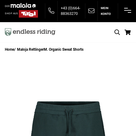
DER
+43 (0)664-
MEIN
88363270
KONTO
SHOP AUS
S
Home
Maloja RettingerM. Organic Sweat Shorts