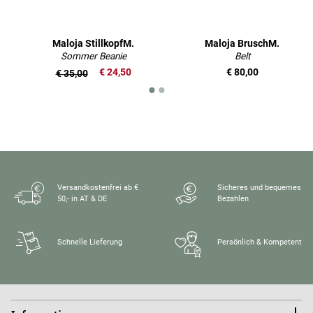
Maloja StillkopfM.
Maloja BruschM.
Sommer Beanie
Belt
€ 24,50
€ 80,00
€ 35,00
Versandkostenfrei ab €
Sicheres und bequemes
50,- in AT & DE
Bezahlen
Schnelle Lieferung
Persönlich & Kompetent