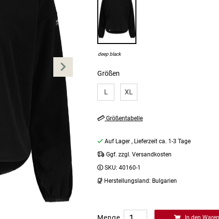
deep black
Größen
L
XL
Größentabelle
Auf Lager
, Lieferzeit ca. 1-3 Tage
Ggf. zzgl. Versandkosten
SKU:
40160-1
Herstellungsland:
Bulgarien
Menge
In den Ware