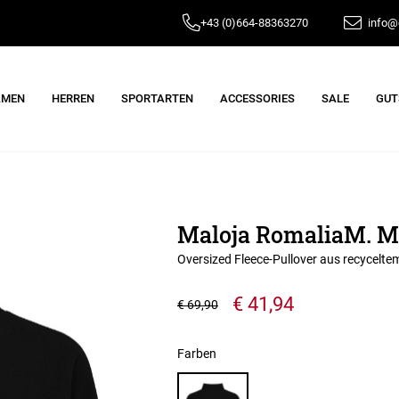
+43 (0)664-88363270
info@e
AMEN
HERREN
SPORTARTEN
ACCESSORIES
SALE
GUT
Maloja RomaliaM. Mo
Oversized Fleece-Pullover aus recycelte
€ 41,94
€ 69,90
Farben