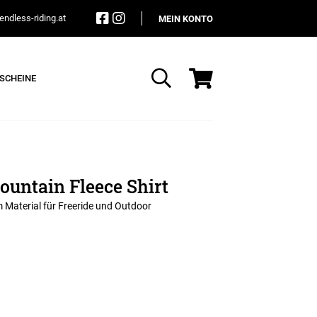
ndless-riding.at
MEIN KONTO
SCHEINE
Suche
untain Fleece Shirt
m Material für Freeride und Outdoor