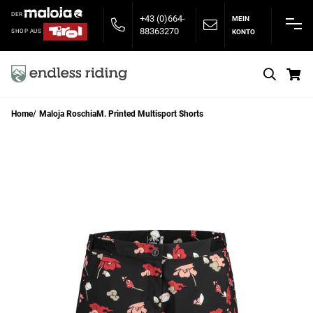
DER
+43 (0)664-
MEIN
88363270
KONTO
SHOP AUS
S
Home
Maloja RoschiaM. Printed Multisport Shorts