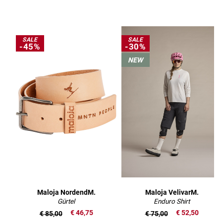
SALE
SALE
-45%
-30%
NEW
Maloja NordendM.
Maloja VelivarM.
Gürtel
Enduro Shirt
€ 46,75
€ 52,50
€ 85,00
€ 75,00