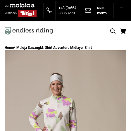
DER
+43 (0)664-
MEIN
88363270
KONTO
SHOP AUS
S
Home
Maloja SawangM. Shirt Adventure Midlayer Shirt