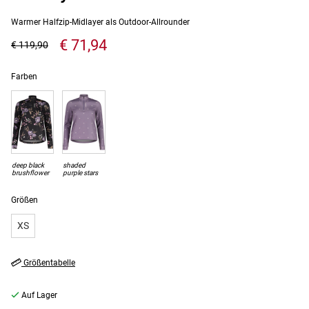
Warmer Halfzip-Midlayer als Outdoor-Allrounder
€ 71,94
€ 119,90
Farben
deep black
shaded
brushflower
purple stars
Größen
XS
Größentabelle
Auf Lager