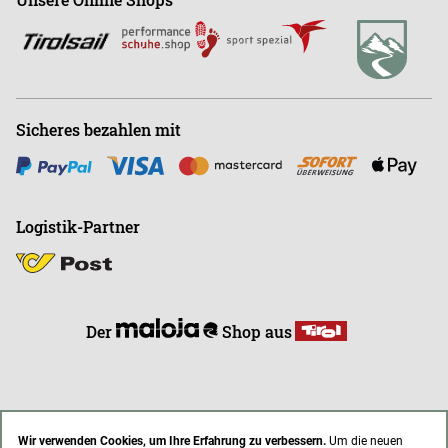
Büro
+43 (0)676-9408501
E
info@endless-riding.at
Sicheres bezahlen mit
Logistik-Partner
Der
Shop aus
Wir verwenden Cookies, um Ihre Erfahrung zu verbessern.
Um die neuen