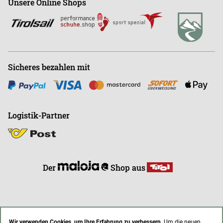
Unsere Online Shops
Abonnieren
Büro
+43 (0)676-9408501
E
info@endless-riding.at
Sicheres bezahlen mit
Logistik-Partner
Der
Shop aus
Wir verwenden Cookies, um Ihre Erfahrung zu verbessern.
Um die neuen