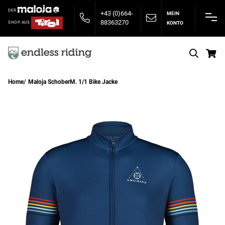
DER
+43 (0)664-
MEIN
88363270
KONTO
SHOP AUS
S
Home
Maloja SchoberM. 1/1 Bike Jacke