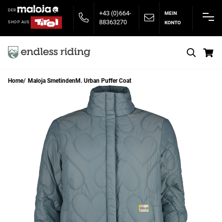
DER
+43 (0)664-
MEIN
88363270
KONTO
SHOP AUS
S
Home
Maloja SmetindenM. Urban Puffer Coat