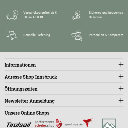
Versandkostenfrei ab €
Sicheres und bequemes
50,- in AT & DE
Bezahlen
Schnelle Lieferung
Persönlich & Kompetent
Informationen
Konto
Adresse Shop Innsbruck
Größentabellen
FAQ
endless-riding.at
Öffnungszeiten
Widerruf
Andreas-Hofer-Straße 14
Versandkosten
6020 Innsbruck, Austria
Di - Fr 10:00 - 18:00 Uhr
Retourenportal
Newsletter Anmeldung
Sa - Mo ist der Shop GESCHLOSSEN!
Shop
+43 (0)664-88363270
Unsere Online Shops
Abonnieren
Büro
+43 (0)676-9408501
E
info@endless-riding.at