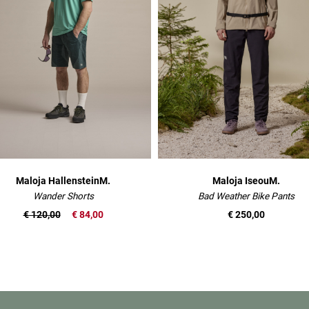
Maloja HallensteinM.
Maloja IseouM.
Wander Shorts
Bad Weather Bike Pants
€ 120,00
€ 84,00
€ 250,00