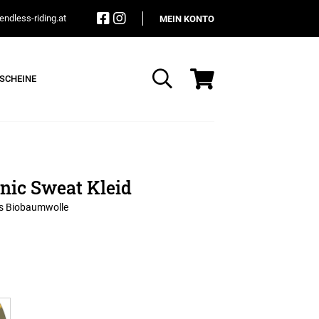
ndless-riding.at
MEIN KONTO
SCHEINE
Suche
nic Sweat Kleid
us Biobaumwolle