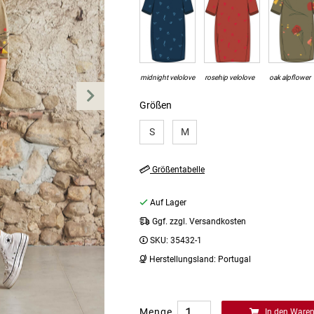
midnight velolove
rosehip velolove
oak alpflower
Größen
S
M
Größentabelle
Auf Lager
Ggf. zzgl. Versandkosten
SKU:
35432-1
Herstellungsland:
Portugal
Menge
In den Ware