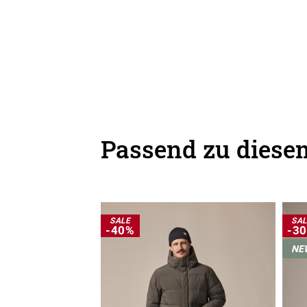
Passend zu diesem
SALE
SA
-40%
-3
NE