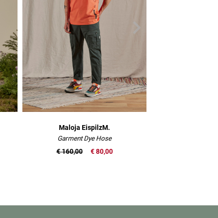
Maloja EispilzM.
Maloja Ze
Garment Dye Hose
Mountain
€ 160,00
€ 80,00
€ 80,00