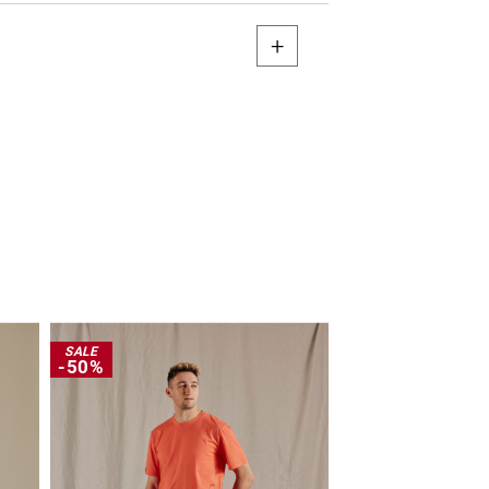
SALE
SALE
-50%
-30%
NEW