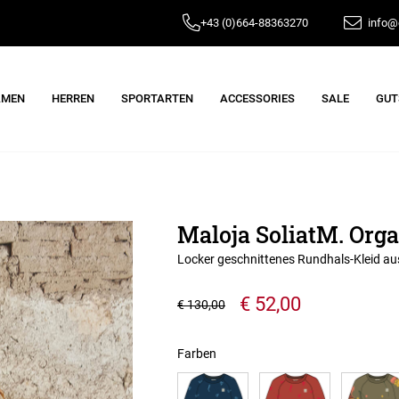
+43 (0)664-88363270
info@e
AMEN
HERREN
SPORTARTEN
ACCESSORIES
SALE
GUT
Maloja SoliatM. Orga
Locker geschnittenes Rundhals-Kleid a
€ 52,00
€ 130,00
Farben