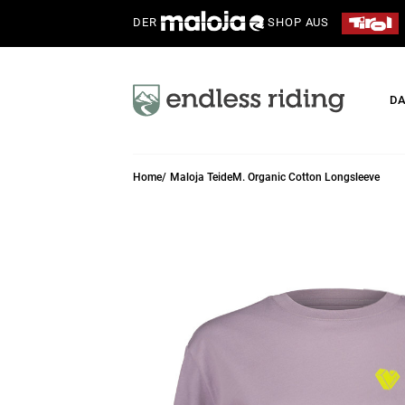
DER
SHOP AUS
D
Home
Maloja TeideM. Organic Cotton Longsleeve