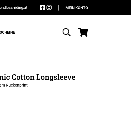
ndless-riding.at
MEIN KONTO
SCHEINE
Suche
nic Cotton Longsleeve
ßem Rückenprint