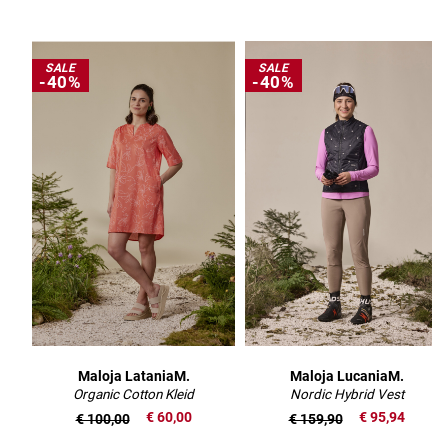
SALE
SALE
-40%
-40%
Maloja LataniaM.
Maloja LucaniaM.
Organic Cotton Kleid
Nordic Hybrid Vest
€ 60,00
€ 95,94
€ 100,00
€ 159,90