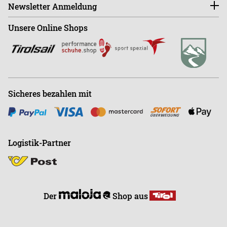
Retourenportal
Newsletter Anmeldung
Sa - Mo ist der Shop GESCHLOSSEN!
Shop
+43 (0)664-88363270
Unsere Online Shops
Abonnieren
Büro
+43 (0)676-9408501
E
info@endless-riding.at
Sicheres bezahlen mit
Logistik-Partner
Der
Shop aus