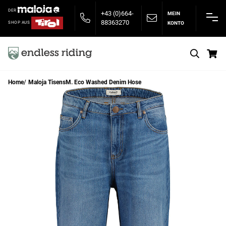
DER
+43 (0)664-
MEIN
88363270
KONTO
SHOP AUS
S
Home
Maloja TisensM. Eco Washed Denim Hose