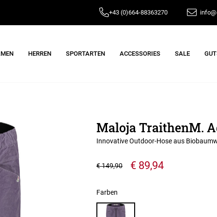
+43 (0)664-88363270
info@e
AMEN
HERREN
SPORTARTEN
ACCESSORIES
SALE
GUT
Maloja TraithenM. A
Innovative Outdoor-Hose aus Biobaumw
€ 89,94
€ 149,90
Farben