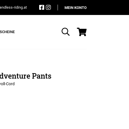
ndless-riding.at
MEIN KONTO
SCHEINE
Suche
dventure Pants
oll-Cord