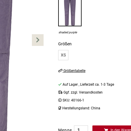
shaded purple
Größen
XS
Größentabelle
Auf Lager
, Lieferzeit ca. 1-3 Tage
Ggf. zzgl. Versandkosten
SKU:
40166-1
Herstellungsland:
China
Menge
In den Ware