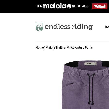
DER
SHOP AUS
D
Home
Maloja TraithenM. Adventure Pants