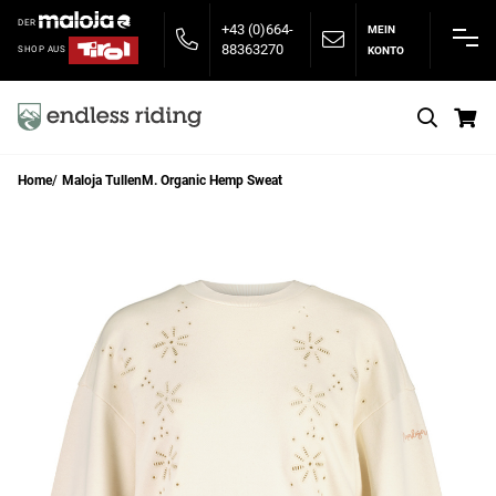
DER
+43 (0)664-
MEIN
88363270
KONTO
SHOP AUS
S
Home
Maloja TullenM. Organic Hemp Sweat