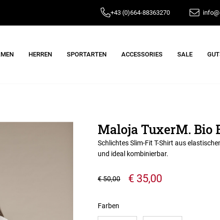
+43 (0)664-88363270
info@e
AMEN
HERREN
SPORTARTEN
ACCESSORIES
SALE
GUT
Maloja TuxerM. Bio
Schlichtes Slim-Fit T-Shirt aus elastis
und ideal kombinierbar.
€ 35,00
€ 50,00
Farben