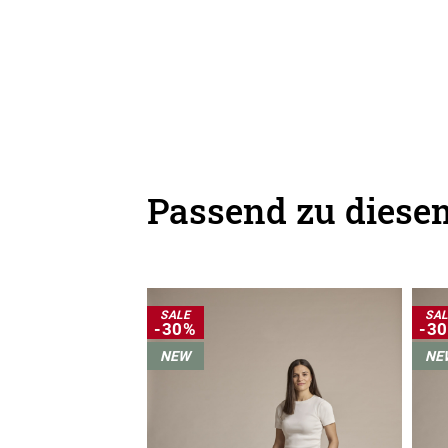
Passend zu diesem
SALE
SA
-30%
-3
NEW
NE