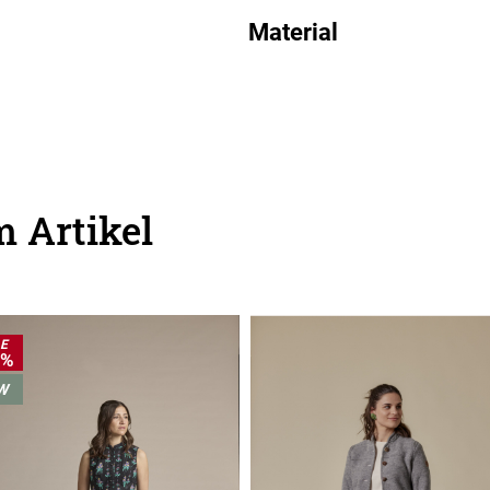
Material
 Artikel
LE
0%
W