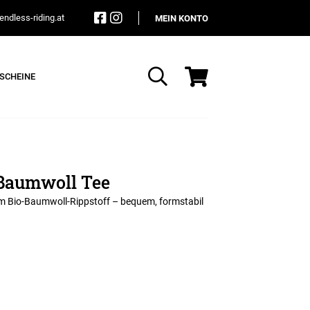
ndless-riding.at
MEIN KONTO
SCHEINE
Suche
 Baumwoll Tee
chem Bio-Baumwoll-Rippstoff – bequem, formstabil