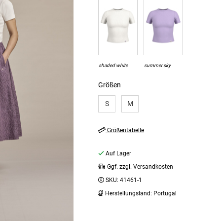
shaded white
summer sky
Größen
S
M
Größentabelle
Auf Lager
Ggf. zzgl. Versandkosten
SKU:
41461-1
Herstellungsland:
Portugal