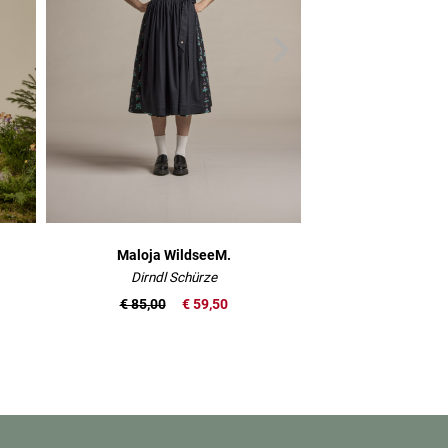
Maloja WildseeM.
Dirndl Schürze
€ 85,00
€ 59,50