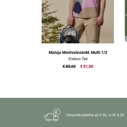
Maloja MontvalezanM. Multi 1/2
Enduro Tee
€ 85,00
€ 51,00
Versandkostenfrei ab € 50,- in AT & DE