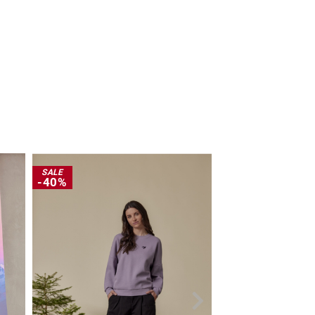
SALE
SALE
-40%
-30%
NEW