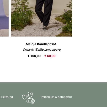
Maloja KandlspitzM.
Maloja Ra
Organic Waffle Longsleeve
Bio Baumwo
€ 100,00
€ 60,00
€ 115,00
 Lieferung
Persönlich & Kompetent