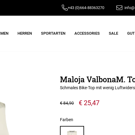
+43 (0)664-88363270
info@e
AMEN
HERREN
SPORTARTEN
ACCESSORIES
SALE
GUT
Maloja ValbonaM. T
Schmales Bike-Top mit wenig Luftwider
€ 25,47
€ 84,90
Farben