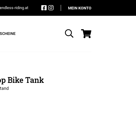
ndless-riding.at
MEIN KONTO
SCHEINE
Suche
op Bike Tank
stand