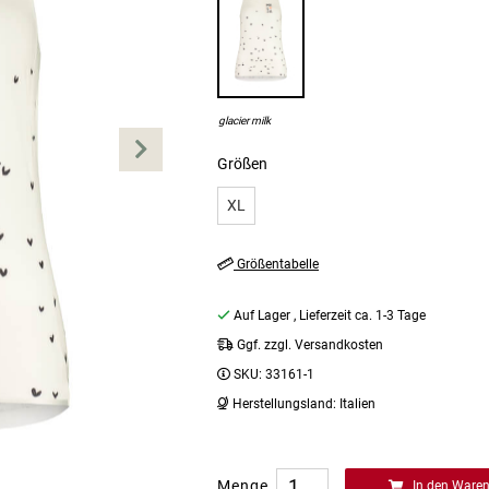
glacier milk
Größen
XL
Größentabelle
Auf Lager
, Lieferzeit ca. 1-3 Tage
Ggf. zzgl. Versandkosten
SKU:
33161-1
Herstellungsland:
Italien
Menge
In den Ware