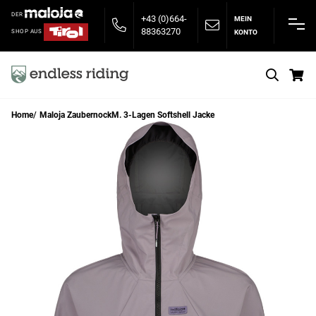
DER
+43 (0)664-
MEIN
88363270
KONTO
SHOP AUS
S
Home
Maloja ZaubernockM. 3-Lagen Softshell Jacke