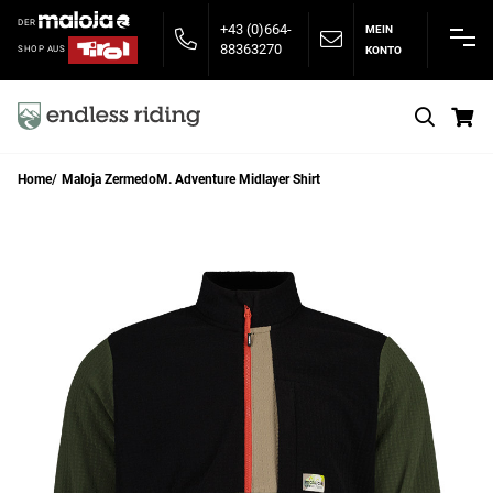
DER
+43 (0)664-
MEIN
88363270
KONTO
SHOP AUS
S
Home
Maloja ZermedoM. Adventure Midlayer Shirt