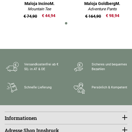
Maloja IncinoM.
Maloja GoldbergM.
Mountain Tee
Adventure Pants
€ 44,94
€ 98,94
€ 74,90
€ 164,90
Versandkostenfrei ab €
Sicheres und bequemes
50,- in AT & DE
Bezahlen
Schnelle Lieferung
Persönlich & Kompetent
Informationen
Konto
Adresse Shop Innsbruck
Größentabellen