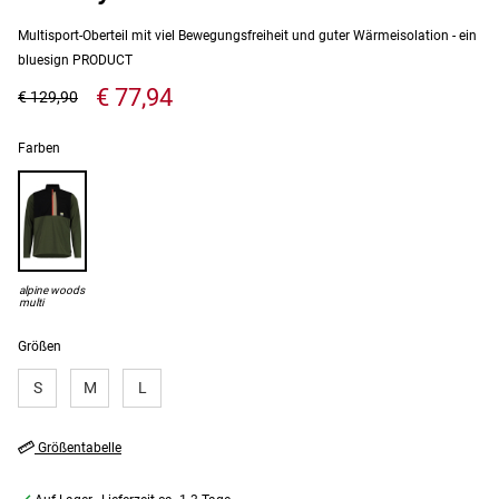
Multisport-Oberteil mit viel Bewegungsfreiheit und guter Wärmeisolation - ein
bluesign PRODUCT
€ 77,94
€ 129,90
Farben
alpine woods
multi
Größen
S
M
L
Größentabelle