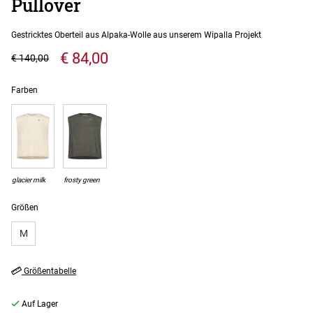
Pullover
Gestricktes Oberteil aus Alpaka-Wolle aus unserem Wipalla Projekt
€ 84,00
€ 140,00
Farben
glacier milk
frosty green
Größen
M
Größentabelle
Auf Lager