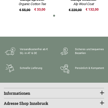
Organic Cotton Tee
Alp Wool Coat
€ 33,00
€ 132,00
€ 55,00
€ 220,00
Versandkostenfrei ab €
Sicheres und bequemes
50,- in AT & DE
Bezahlen
Schnelle Lieferung
Persönlich & Kompetent
Informationen
Konto
Adresse Shop Innsbruck
Größentabellen