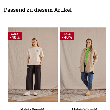
Passend zu diesem Artikel
SALE
SALE
-40%
-40%
Maloja SpreeM.
Maloja WildenM.