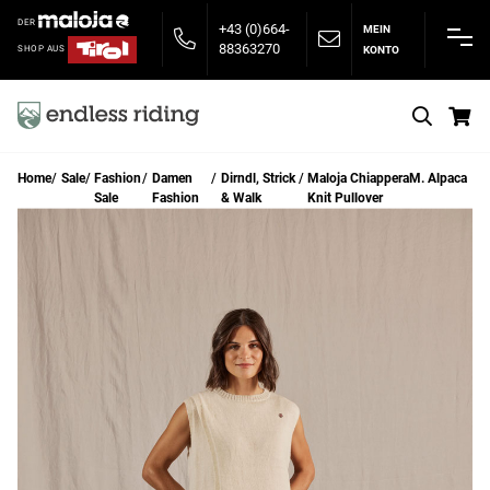
DER
+43 (0)664-
MEIN
88363270
KONTO
SHOP AUS
S
Home
Sale
Fashion
Damen
Dirndl, Strick
Maloja ChiapperaM. Alpaca
Sale
Fashion
& Walk
Knit Pullover