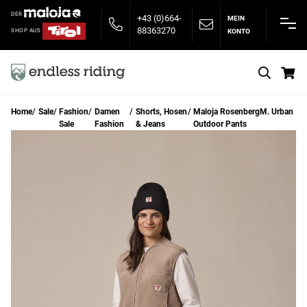
DER
+43 (0)664-
MEIN
88363270
KONTO
SHOP AUS
S
Home
Sale
Fashion
Damen
Shorts, Hosen
Maloja RosenbergM. Urban
Sale
Fashion
& Jeans
Outdoor Pants