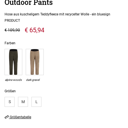
Outdoor Pants
Hose aus kuscheligem Teddyfleece mit recycelter Wolle - ein bluesign
PRODUCT
€ 65,94
€ 109,90
Farben
alpine woods
dark gravel
Größen
S
M
L
Größentabelle