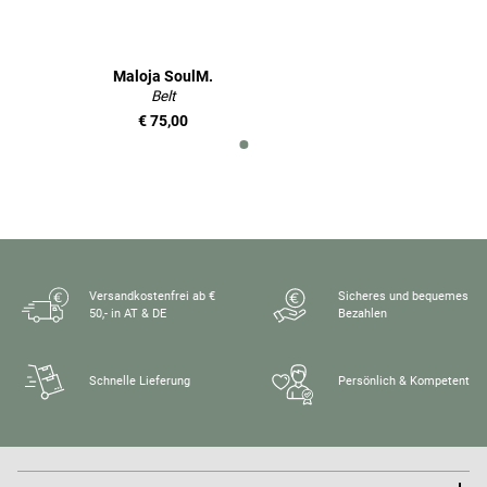
Maloja SoulM.
Belt
€ 75,00
Versandkostenfrei ab €
Sicheres und bequemes
50,- in AT & DE
Bezahlen
Schnelle Lieferung
Persönlich & Kompetent