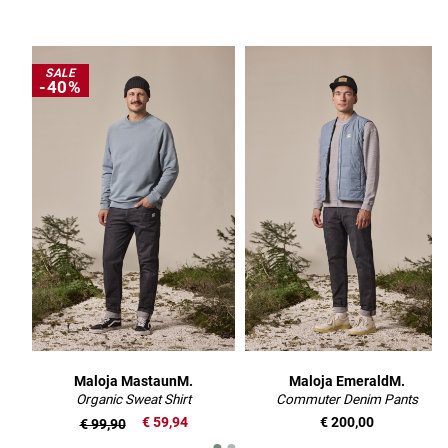
SALE
-40%
Maloja MastaunM.
Maloja EmeraldM.
Organic Sweat Shirt
Commuter Denim Pants
€ 59,94
€ 200,00
€ 99,90