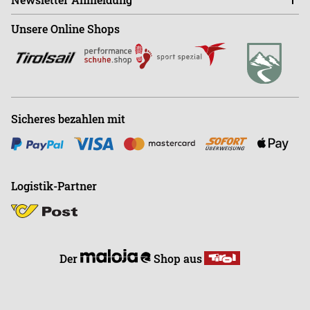
Sa - Mo ist der Shop GESCHLOSSEN!
Shop
+43 (0)664-88363270
Unsere Online Shops
Abonnieren
Büro
+43 (0)676-9408501
E
info@endless-riding.at
Sicheres bezahlen mit
Logistik-Partner
Der
Shop aus