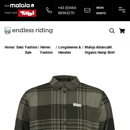
DER
+43 (0)664-
MEIN
88363270
KONTO
SHOP AUS
S
Home
Sale
Fashion
Herren
Longsleeves &
Maloja AblancaM.
Sale
Fashion
Hemden
Organic Hemp Shirt