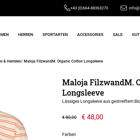
+43 (0)664-88363270
info@e
AMEN
HERREN
SPORTARTEN
ACCESSORIES
SALE
GUT
es & Hemden
Maloja FilzwandM. Organic Cotton Longsleeve
Maloja FilzwandM. O
Longsleeve
Lässiges Longsleeve aus gestreiftem B
€ 48,00
€ 80,00
Farben