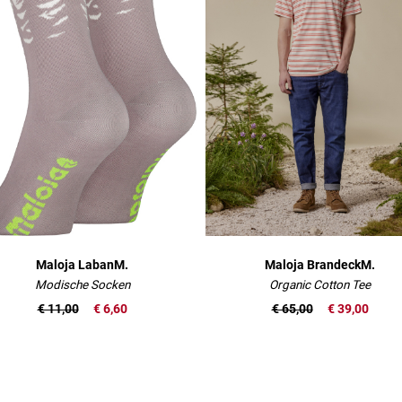
Maloja LabanM.
Maloja BrandeckM.
Modische Socken
Organic Cotton Tee
€ 11,00
€ 6,60
€ 65,00
€ 39,00