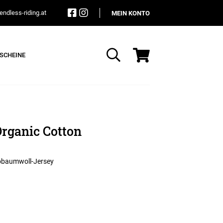
ndless-riding.at
MEIN KONTO
SCHEINE
Suche
rganic Cotton
iobaumwoll-Jersey