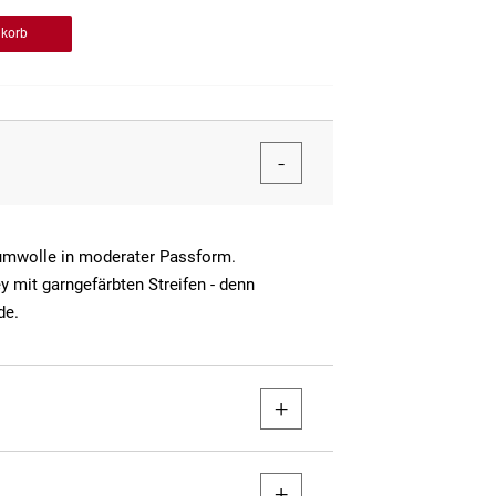
nkorb
umwolle in moderater Passform.
ey mit garngefärbten Streifen - denn
de.