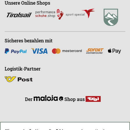
Unsere Online Shops
Abonnieren
Büro
+43 (0)676-9408501
E
info@endless-riding.at
Sicheres bezahlen mit
Logistik-Partner
Der
Shop aus