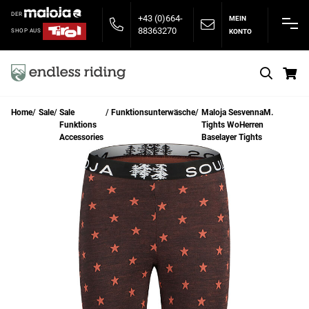
DER
+43 (0)664-
MEIN
88363270
KONTO
SHOP AUS
S
Home
Sale
Sale
Funktionsunterwäsche
Maloja SesvennaM.
Funktions
Tights WoHerren
Accessories
Baselayer Tights