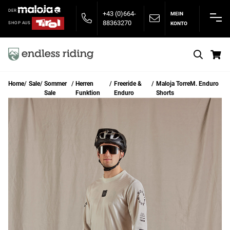
DER
+43 (0)664-
MEIN
88363270
KONTO
SHOP AUS
S
Home
Sale
Sommer
Herren
Freeride &
Maloja TorreM. Enduro
Sale
Funktion
Enduro
Shorts