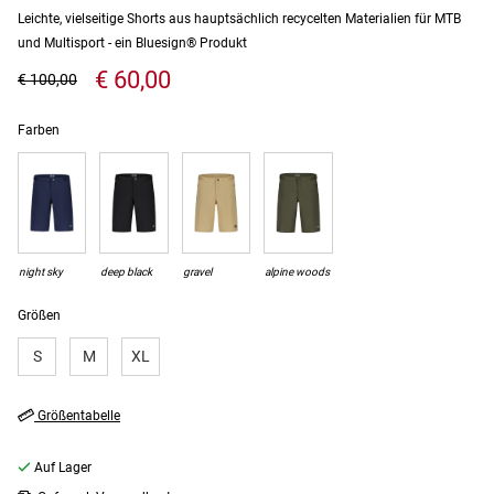
Leichte, vielseitige Shorts aus hauptsächlich recycelten Materialien für MTB
und Multisport - ein Bluesign® Produkt
€ 60,00
€ 100,00
Farben
night sky
deep black
gravel
alpine woods
Größen
S
M
XL
Größentabelle
Auf Lager