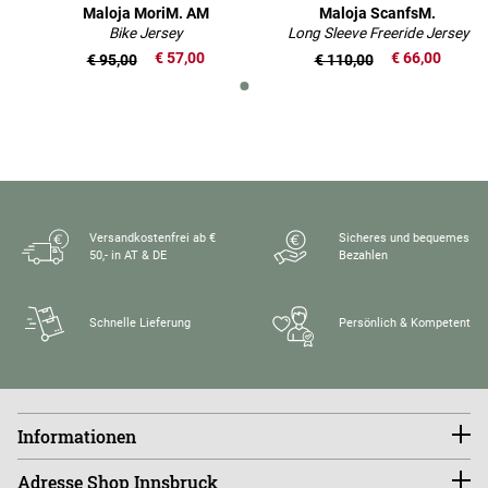
Maloja MoriM. AM
Maloja ScanfsM.
Bike Jersey
Long Sleeve Freeride Jersey
€ 57,00
€ 66,00
€ 95,00
€ 110,00
Versandkostenfrei ab €
Sicheres und bequemes
50,- in AT & DE
Bezahlen
Schnelle Lieferung
Persönlich & Kompetent
Informationen
Konto
Adresse Shop Innsbruck
Größentabellen