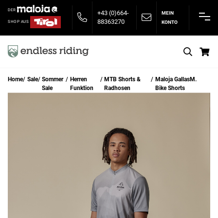
DER
+43 (0)664-
MEIN
88363270
KONTO
SHOP AUS
S
Home
Sale
Sommer
Herren
MTB Shorts &
Maloja GallasM.
Sale
Funktion
Radhosen
Bike Shorts