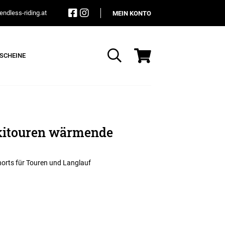
ndless-riding.at
MEIN KONTO
SCHEINE
Suche
kitouren wärmende
horts für Touren und Langlauf