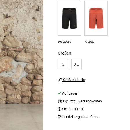
moonless
rosehip
Größen
S
XL
Größentabelle
Auf Lager
Ggf. zzgl. Versandkosten
SKU:
36111-1
Herstellungsland:
China