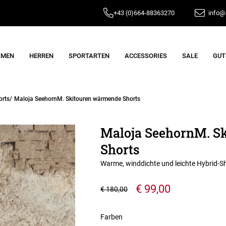
+43 (0)664-88363270
info@e
AMEN
HERREN
SPORTARTEN
ACCESSORIES
SALE
GUT
orts
Maloja SeehornM. Skitouren wärmende Shorts
Maloja SeehornM. S
Shorts
Warme, winddichte und leichte Hybrid-S
€ 99,00
€ 180,00
Farben