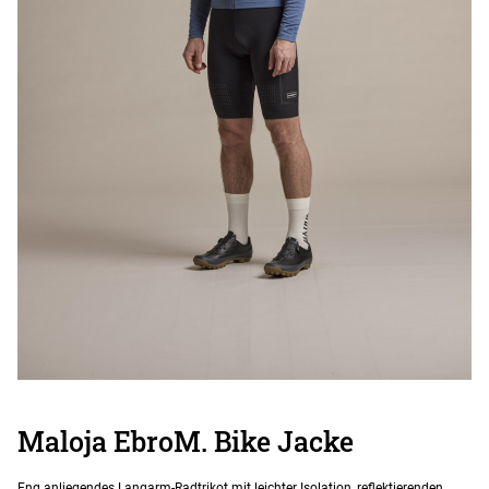
Maloja EbroM. Bike Jacke
Eng anliegendes Langarm-Radtrikot mit leichter Isolation, reflektierenden