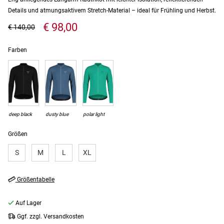
Details und atmungsaktivem Stretch-Material – ideal für Frühling und Herbst.
€ 98,00
€ 140,00
Farben
deep black
dusty blue
polar light
Größen
S
M
L
XL
Größentabelle
Auf Lager
Ggf. zzgl. Versandkosten