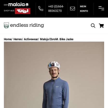
DER
+43 (0)664-
MEIN
88363270
KONTO
SHOP AUS
S
Home
Herren
Activewear
Maloja EbroM. Bike Jacke