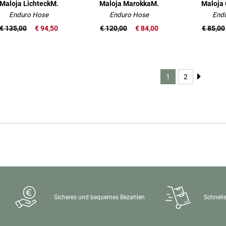
Maloja LichteckM.
Maloja MarokkaM.
Maloja
Enduro Hose
Enduro Hose
Endu
€ 135,00
€ 94,50
€ 120,00
€ 84,00
€ 85,00
1
2
Sicheres und bequemes Bezahlen
Schnelle