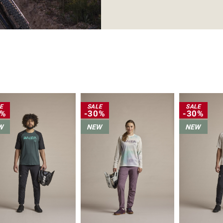
E
SALE
SALE
0%
-30%
-30%
W
NEW
NEW