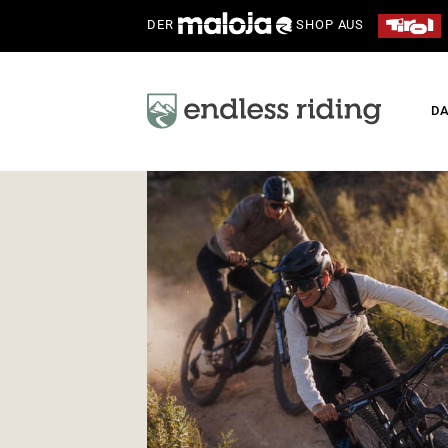
DER
SHOP AUS
D