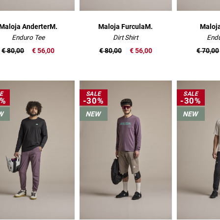
Maloja AnderterM.
Maloja FurculaM.
Maloj
Enduro Tee
Dirt Shirt
Endu
€ 80,00
€ 56,00
€ 80,00
€ 56,00
€ 70,00
E
SALE
SALE
0%
-30%
-30%
W
NEW
NEW