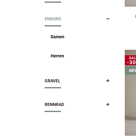
Damen
ENDURO
Herren
Damen
Herren
SAL
-3
NE
GRAVEL
Damen
RENNRAD
Herren
Damen