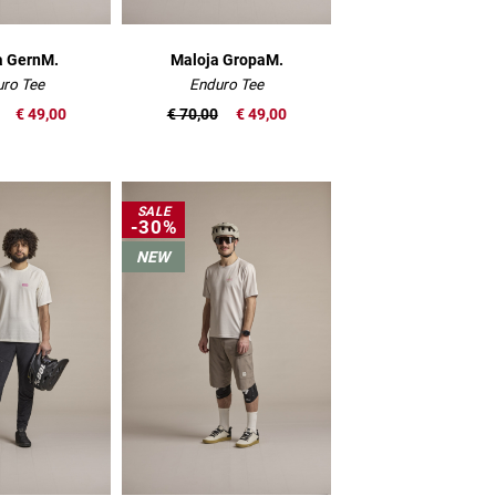
a GernM.
Maloja GropaM.
ro Tee
Enduro Tee
€ 49,00
€ 70,00
€ 49,00
SALE
-30%
NEW