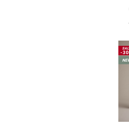
Herren
SAL
-3
NE