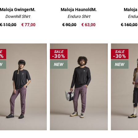
Maloja GwingerM.
Maloja HaunoldM.
Maloja
Downhill Shirt
Enduro Shirt
Endu
€ 110,00
€ 77,00
€ 90,00
€ 63,00
€ 160,00
E
SALE
SALE
0%
-30%
-30%
W
NEW
NEW