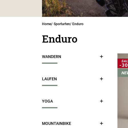
Home
Sportarten
Enduro
Enduro
WANDERN
SAL
-3
NE
Damen
LAUFEN
Herren
Damen
YOGA
Herren
Damen
MOUNTAINBIKE