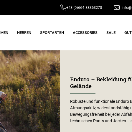
+43 (0)664-88363270
info@e
AMEN
HERREN
SPORTARTEN
ACCESSORIES
SALE
GUT
Enduro – Bekleidung 
Gelände
Robuste und funktionale Enduro Be
Atmungsaktiv, widerstandsfähig 
Bewegungsfreiheit bei jeder Abfah
technischen Pants und Jacken – en