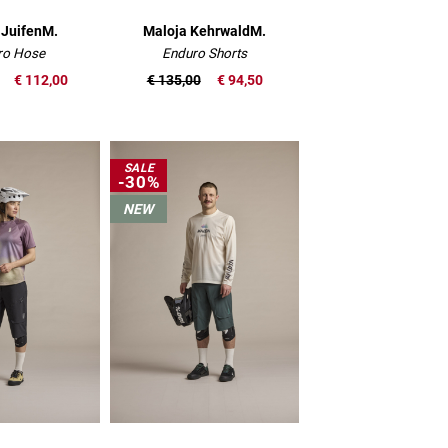
 JuifenM.
Maloja KehrwaldM.
ro Hose
Enduro Shorts
€ 112,00
€ 135,00
€ 94,50
SALE
-30%
NEW