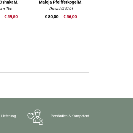
 OshakaM.
Maloja PfeifferkogelM.
ro Tee
Downhill Shirt
€ 59,50
€ 80,00
€ 56,00
 Lieferung
Persönlich & Kompetent