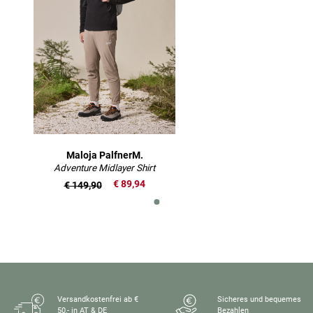
Maloja PalfnerM.
Adventure Midlayer Shirt
€ 89,94
€ 149,90
Versandkostenfrei ab €
Sicheres und bequemes
50,- in AT & DE
Bezahlen