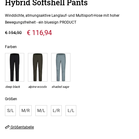
Hybrid Softshell Pants
Winddichte, atmungsaktive Langlauf- und Multisport-Hose mit hoher
Bewegungsfreiheit - ein bluesign PRODUCT
€ 116,94
€ 194,90
Farben
deep black
alpine woods
shaded sage
Größen
S/L
M/R
M/L
L/R
L/L
Größentabelle