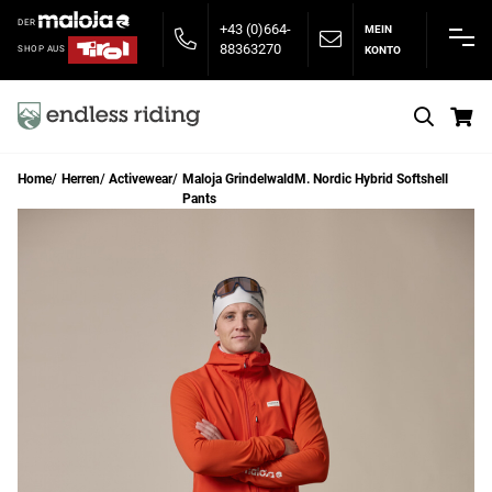
DER
+43 (0)664-
MEIN
88363270
KONTO
SHOP AUS
S
Home
Herren
Activewear
Maloja GrindelwaldM. Nordic Hybrid Softshell
Pants