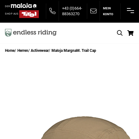
DER
+43 (0)664-
MEIN
88363270
KONTO
SHOP AUS
S
Home
Herren
Activewear
Maloja MargnaM. Trail Cap