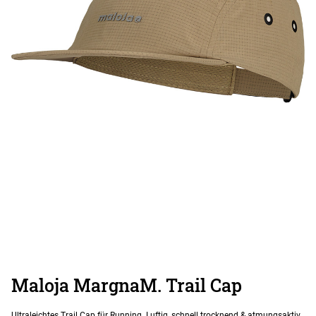
Maloja MargnaM. Trail Cap
Ultraleichtes Trail Cap für Running. Luftig, schnell trocknend & atmungsaktiv