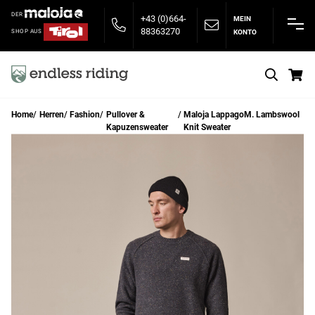
DER
+43 (0)664-
MEIN
88363270
KONTO
SHOP AUS
S
Home
Herren
Fashion
Pullover &
Maloja LappagoM. Lambswool
Kapuzensweater
Knit Sweater