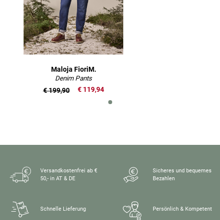
Maloja FioriM.
Denim Pants
€ 119,94
€ 199,90
Versandkostenfrei ab €
Sicheres und bequemes
50,- in AT & DE
Bezahlen
Schnelle Lieferung
Persönlich & Kompetent