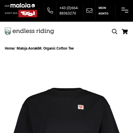
DER
+43 (0)664-
MEIN
88363270
KONTO
SHOP AUS
S
Home
Maloja AorakiM. Organic Cotton Tee