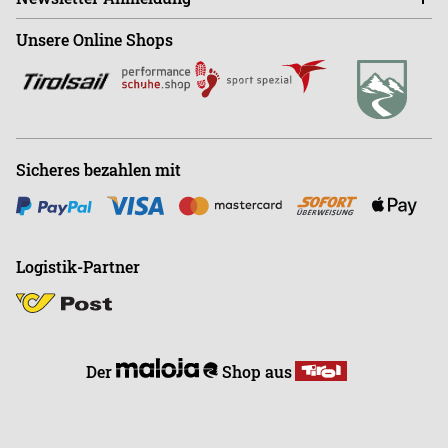
Sa - Mo ist der Shop GESCHLOSSEN!
Shop
+43 (0)664-88363270
Unsere Online Shops
Abonnieren
Büro
+43 (0)676-9408501
E
info@endless-riding.at
Sicheres bezahlen mit
Logistik-Partner
Der
Shop aus