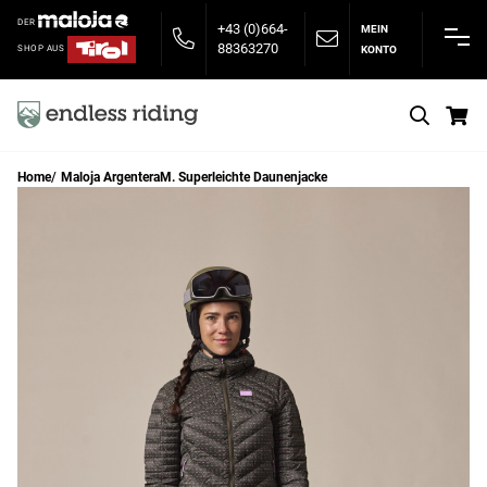
DER
+43 (0)664-
MEIN
88363270
KONTO
SHOP AUS
S
Home
Maloja ArgenteraM. Superleichte Daunenjacke