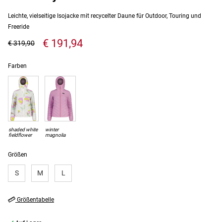
Leichte, vielseitige Isojacke mit recycelter Daune für Outdoor, Touring und
Freeride
€ 191,94
€ 319,90
Farben
shaded white
winter
fieldflower
magnolia
Größen
S
M
L
Größentabelle