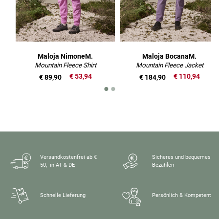
Maloja NimoneM.
Maloja BocanaM.
Mountain Fleece Shirt
Mountain Fleece Jacket
€ 53,94
€ 110,94
€ 89,90
€ 184,90
Versandkostenfrei ab €
Sicheres und bequemes
50,- in AT & DE
Bezahlen
Schnelle Lieferung
Persönlich & Kompetent