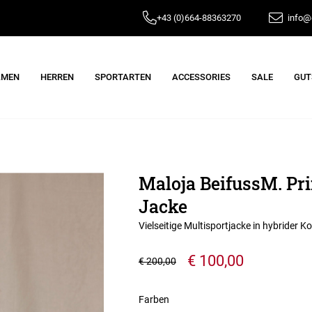
+43 (0)664-88363270
info@e
AMEN
HERREN
SPORTARTEN
ACCESSORIES
SALE
GUT
Maloja BeifussM. Pr
Jacke
Vielseitige Multisportjacke in hybrider
€ 100,00
€ 200,00
Farben