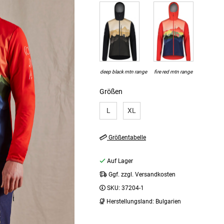
deep black mtn range
fire red mtn range
Größen
L
XL
Größentabelle
Auf Lager
Ggf. zzgl. Versandkosten
SKU:
37204-1
Herstellungsland:
Bulgarien