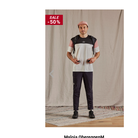
SALE
-50%
Maloja ObereggenM.