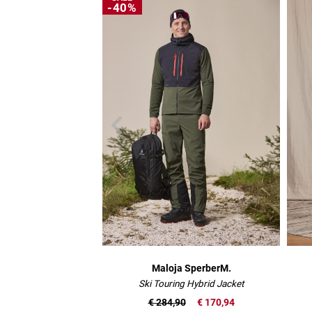
-40%
Maloja SperberM.
Ski Touring Hybrid Jacket
€ 284,90
€ 170,94