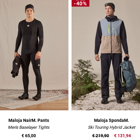
-40%
Maloja NairM. Pants
Maloja SpondaM.
Men's Baselayer Tights
Ski Touring Hybrid Jacket
€ 65,00
€ 219,90
€ 131,94