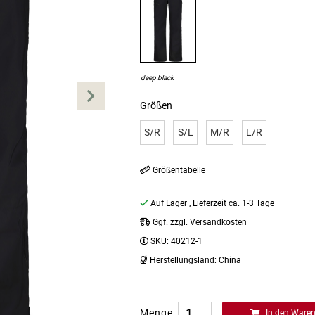
deep black
Größen
S/R
S/L
M/R
L/R
Größentabelle
Auf Lager
, Lieferzeit ca. 1-3 Tage
Ggf. zzgl. Versandkosten
SKU:
40212-1
Herstellungsland:
China
Menge
In den Ware