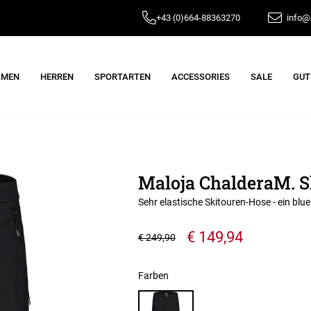
+43 (0)664-88363270
info@e
AMEN
HERREN
SPORTARTEN
ACCESSORIES
SALE
GUT
Maloja ChalderaM. S
Sehr elastische Skitouren-Hose - ein b
€ 149,94
€ 249,90
Farben