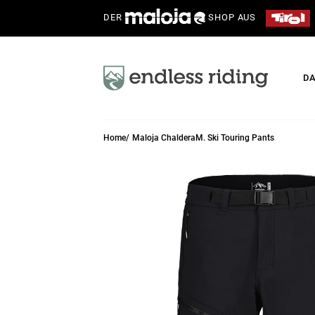
DER
SHOP AUS
D
Home
Maloja ChalderaM. Ski Touring Pants