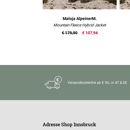
Maloja AlpeinerM.
Mountain Fleece Hybrid Jacket
€ 179,90
€ 107,94
Versandkostenfrei ab € 50,- in AT & DE
Adresse Shop Innsbruck