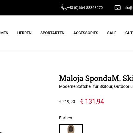
+43 (0)664-88363270
info@e
AMEN
HERREN
SPORTARTEN
ACCESSORIES
SALE
GUT
Maloja SpondaM. Ski
Moderne Softshell für Skitour, Outdoor 
€ 131,94
€ 219,90
Farben