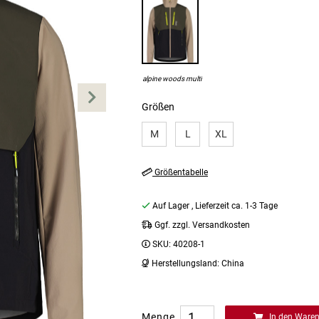
alpine woods multi
Größen
M
L
XL
Größentabelle
Auf Lager
, Lieferzeit ca. 1-3 Tage
Ggf. zzgl. Versandkosten
SKU:
40208-1
Herstellungsland:
China
Menge
In den Ware