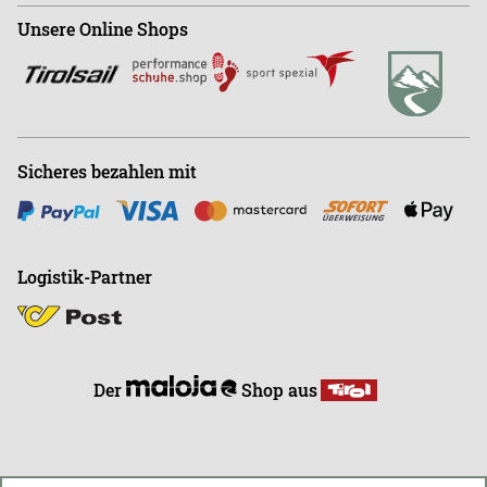
Shop
+43 (0)664-88363270
Unsere Online Shops
Abonnieren
Büro
+43 (0)676-9408501
E
info@endless-riding.at
Sicheres bezahlen mit
Logistik-Partner
Der
Shop aus