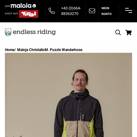
DER
+43 (0)664-
MEIN
88363270
KONTO
SHOP AUS
S
Home
Maloja ChristalloM. Puzzle Wanderhose