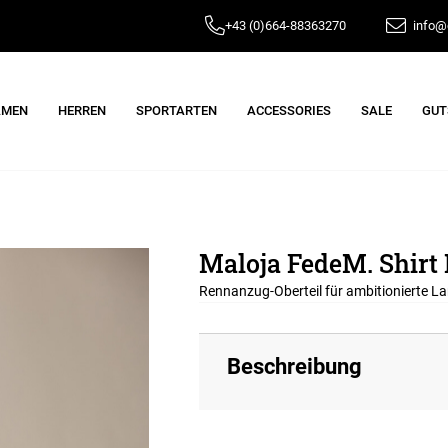
+43 (0)664-88363270
info@e
AMEN
HERREN
SPORTARTEN
ACCESSORIES
SALE
GUT
Maloja FedeM. Shirt 
Rennanzug-Oberteil für ambitionierte L
Beschreibung