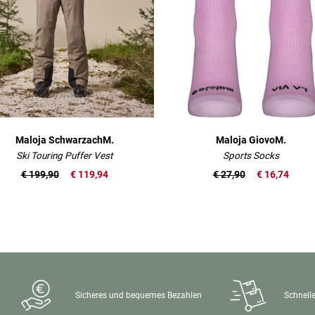
Maloja SchwarzachM.
Maloja GiovoM.
Ski Touring Puffer Vest
Sports Socks
€ 199,90
€ 119,94
€ 27,90
€ 16,74
Sicheres und bequemes Bezahlen
Schnelle