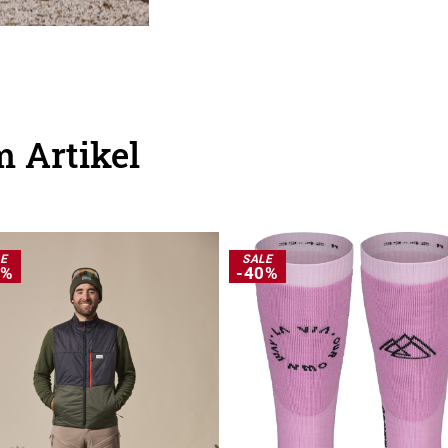
 Artikel
LE
SALE
0%
-40%