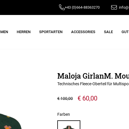
+43 (0)664-88363270
info@e
AMEN
HERREN
SPORTARTEN
ACCESSORIES
SALE
GUT
Maloja GirlanM. Mou
Technisches Fleece-Oberteil für Multispo
€ 60,00
€ 100,00
Farben