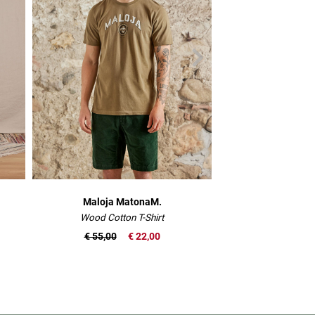
Maloja MatonaM.
Maloja St
Wood Cotton T-Shirt
zum Ursprung verfolgb
€ 55,00
€ 22,00
€ 55,00