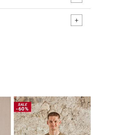
SALE
SALE
-60%
-50%