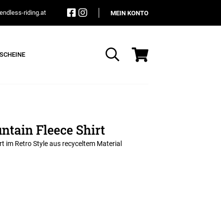
ndless-riding.at
MEIN KONTO
SCHEINE
Suche
ntain Fleece Shirt
rt im Retro Style aus recyceltem Material