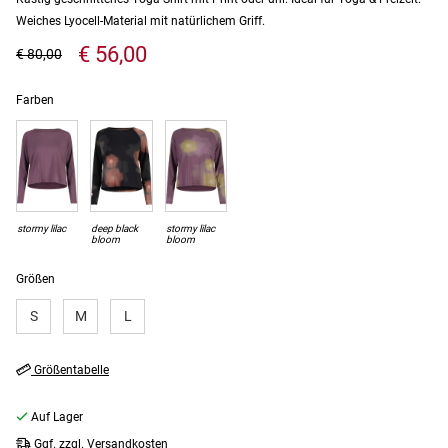
Weiches Lyocell-Material mit natürlichem Griff.
€ 56,00
€ 80,00
Farben
stormy lilac
deep black
stormy lilac
bloom
bloom
Größen
S
M
L
Größentabelle
Auf Lager
Ggf. zzgl. Versandkosten