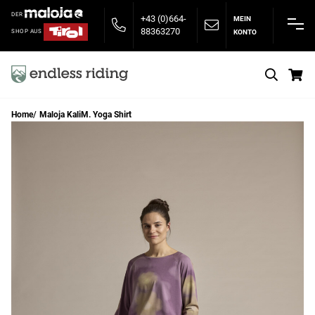
DER
+43 (0)664-
MEIN
88363270
KONTO
SHOP AUS
S
Home
Maloja KaliM. Yoga Shirt