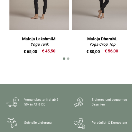
Maloja LakshmiM.
Maloja DharaM.
Yoga Tank
Yoga Crop Top
€ 45,50
€ 56,00
€ 65,00
€ 80,00
Versandkostenfrei ab €
Sicheres und bequemes
50,- in AT & DE
Bezahlen
Schnelle Lieferung
Persönlich & Kompetent