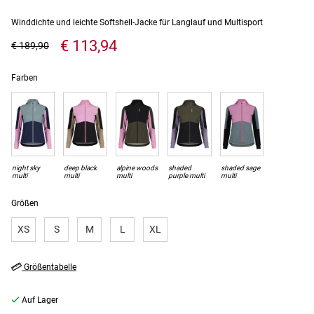
Winddichte und leichte Softshell-Jacke für Langlauf und Multisport
€ 113,94
€ 189,90
Farben
night sky
deep black
alpine woods
shaded
shaded sage
multi
multi
multi
purple multi
multi
Größen
XS
S
M
L
XL
Größentabelle
Auf Lager