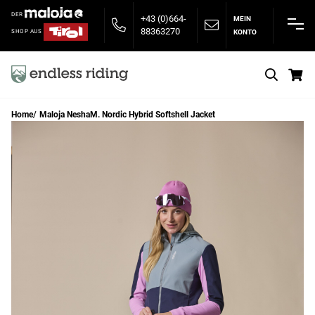
DER
+43 (0)664-
MEIN
88363270
KONTO
SHOP AUS
S
Home
Maloja NeshaM. Nordic Hybrid Softshell Jacket