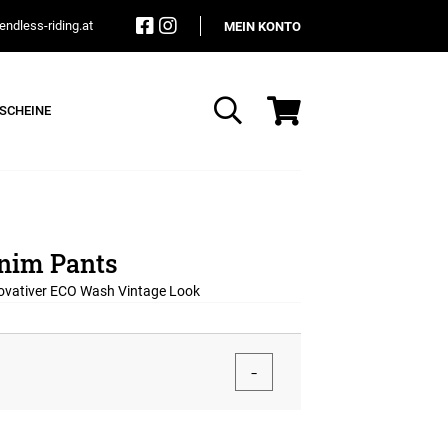
ndless-riding.at
MEIN KONTO
SCHEINE
Suche
enim Pants
nnovativer ECO Wash Vintage Look