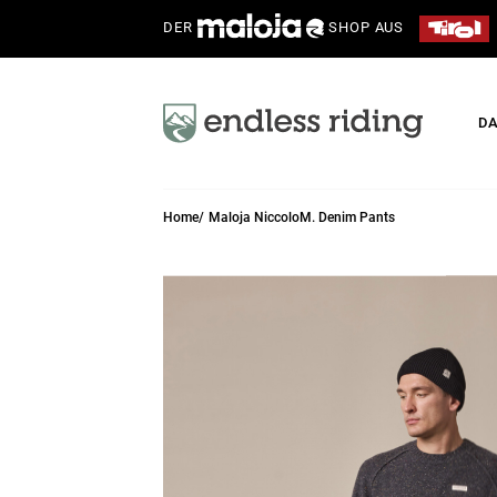
DER
SHOP AUS
D
Home
Maloja NiccoloM. Denim Pants