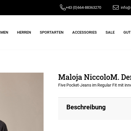
+43 (0)664-88363270
info@e
AMEN
HERREN
SPORTARTEN
ACCESSORIES
SALE
GUT
Maloja NiccoloM. D
Five Pocket-Jeans im Regular Fit mit i
Beschreibung