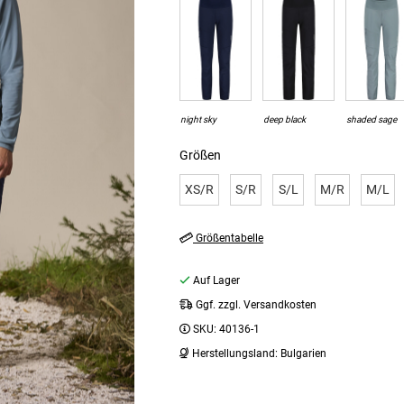
night sky
deep black
shaded sage
Größen
XS/R
S/R
S/L
M/R
M/L
Größentabelle
Auf Lager
Ggf. zzgl. Versandkosten
SKU:
40136-1
Herstellungsland:
Bulgarien