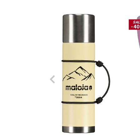
SA
-4