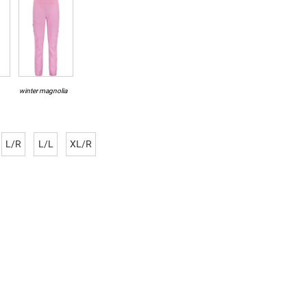
winter magnolia
L/R
L/L
XL/R