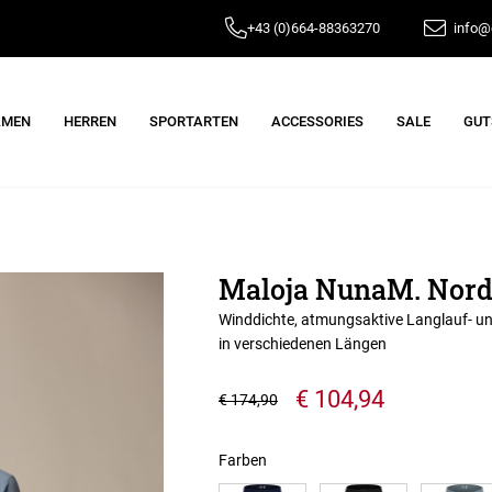
+43 (0)664-88363270
info@e
AMEN
HERREN
SPORTARTEN
ACCESSORIES
SALE
GUT
Maloja NunaM. Nordi
Winddichte, atmungsaktive Langlauf- un
in verschiedenen Längen
€ 104,94
€ 174,90
Farben