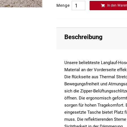
Menge
In den Ware
Beschreibung
Unsere beliebteste Langlauf-Ho
Material an der Vorderseite eff
Die Rückseite aus Thermal Stret
Bewegungsfreiheit und Atmungsak
sich die Zipper-Belüftungsschlit
öffnen. Die ergonomisch geformt
sorgen für hohen Tragekomfort. 
eingesetzte Tasche bietet Platz fü
muss. Die reflektierenden Sterne
Sichtbarkeit in der Dämmerung.