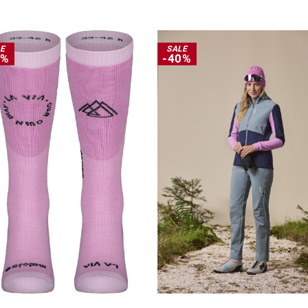
LE
SALE
0%
-40%