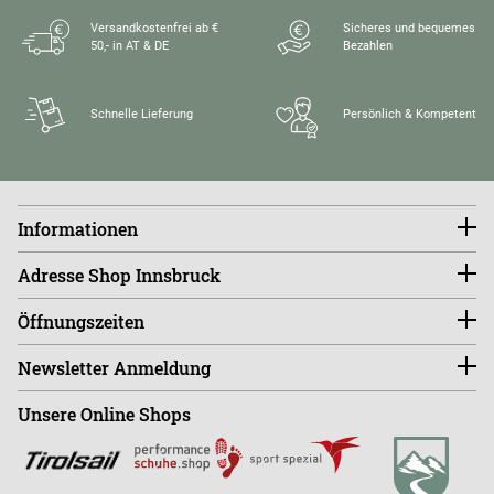
Versandkostenfrei ab €
Sicheres und bequemes
50,- in AT & DE
Bezahlen
Schnelle Lieferung
Persönlich & Kompetent
Informationen
Konto
Adresse Shop Innsbruck
Größentabellen
FAQ
endless-riding.at
Öffnungszeiten
Widerruf
Andreas-Hofer-Straße 14
Versandkosten
6020 Innsbruck, Austria
Di - Fr 10:00 - 18:00 Uhr
Retourenportal
Newsletter Anmeldung
Sa - Mo ist der Shop GESCHLOSSEN!
Shop
+43 (0)664-88363270
Unsere Online Shops
Abonnieren
Büro
+43 (0)676-9408501
E
info@endless-riding.at