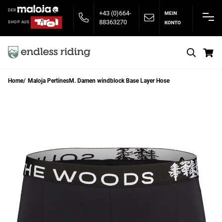
DER
+43 (0)664-
MEIN
88363270
KONTO
SHOP AUS
S
Home
Maloja PertinesM. Damen windblock Base Layer Hose