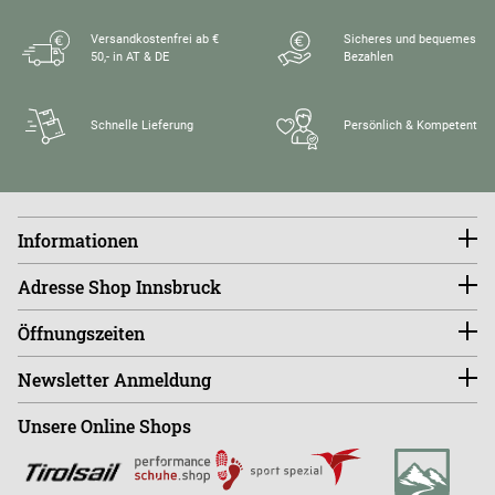
Versandkostenfrei ab €
Sicheres und bequemes
50,- in AT & DE
Bezahlen
Schnelle Lieferung
Persönlich & Kompetent
Informationen
Konto
Adresse Shop Innsbruck
Größentabellen
FAQ
endless-riding.at
Öffnungszeiten
Widerruf
Andreas-Hofer-Straße 14
Versandkosten
6020 Innsbruck, Austria
Di - Fr 10:00 - 18:00 Uhr
Retourenportal
Newsletter Anmeldung
Sa - Mo ist der Shop GESCHLOSSEN!
Shop
+43 (0)664-88363270
Unsere Online Shops
Abonnieren
Büro
+43 (0)676-9408501
E
info@endless-riding.at