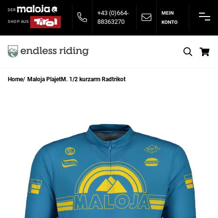
DER
+43 (0)664-
MEIN
88363270
KONTO
SHOP AUS
S
Home
Maloja PlajetM. 1/2 kurzarm Radtrikot