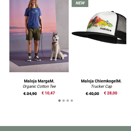
NEW
Maloja MargaM.
Maloja ChiemkogelM.
Organic Cotton Tee
Trucker Cap
€ 10,47
€ 28,00
€ 34,90
€ 40,00