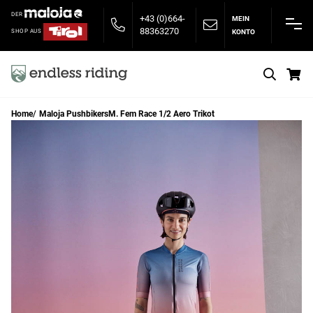
DER
+43 (0)664-
MEIN
88363270
KONTO
SHOP AUS
S
Home
Maloja PushbikersM. Fem Race 1/2 Aero Trikot