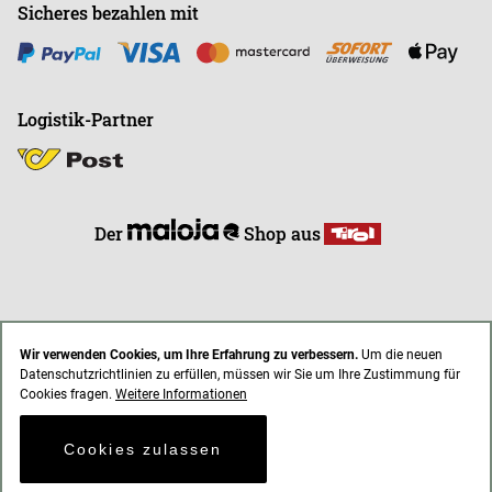
Sicheres bezahlen mit
Logistik-Partner
Der
Shop aus
Wir verwenden Cookies, um Ihre Erfahrung zu verbessern.
Um die neuen
Datenschutzrichtlinien zu erfüllen, müssen wir Sie um Ihre Zustimmung für
* Alle Preise inkl. gesetzl. Mehrwertsteuer zzgl. Versandkosten
Cookies fragen.
Weitere Informationen
AGB
Impressum
Datenschutz
Cookies zulassen
© 2021 endless-riding.at. All Rights Reserved