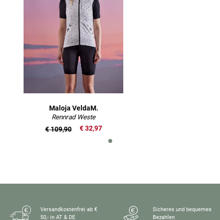
Maloja VeldaM.
Rennrad Weste
€ 32,97
€ 109,90
Versandkostenfrei ab €
Sicheres und bequemes
50,- in AT & DE
Bezahlen