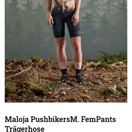
Maloja PushbikersM. FemPants
Trägerhose