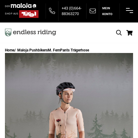
DER
+43 (0)664-
MEIN
88363270
KONTO
SHOP AUS
S
Home
Maloja PushbikersM. FemPants Trägerhose