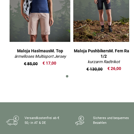
Maloja HaslmausM. Top
Maloja PushbikersM. Fem Race
ärmelloses Multisport Jersey
1/2
kurzarm Radtrikot
€ 17,00
€ 85,00
€ 26,00
€ 130,00
Versandkostenfrei ab €
Sicheres und bequemes
50,- in AT & DE
Bezahlen