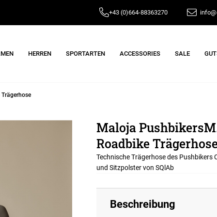
+43 (0)664-88363270
info@e
AMEN
HERREN
SPORTARTEN
ACCESSORIES
SALE
GUT
 Trägerhose
Maloja PushbikersM.
Roadbike Trägerhos
Technische Trägerhose des Pushbikers 
und Sitzpolster von SQlAb
Beschreibung