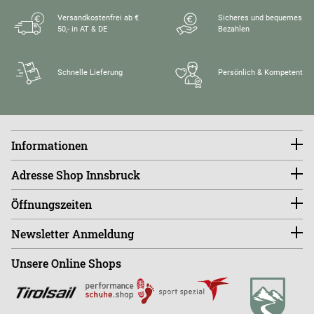
Versandkostenfrei ab €
Sicheres und bequemes
50,- in AT & DE
Bezahlen
Schnelle Lieferung
Persönlich & Kompetent
Informationen
Konto
Adresse Shop Innsbruck
Größentabellen
FAQ
endless-riding.at
Öffnungszeiten
Widerruf
Andreas-Hofer-Straße 14
Versandkosten
6020 Innsbruck, Austria
Di - Fr 10:00 - 18:00 Uhr
Retourenportal
Newsletter Anmeldung
Sa - Mo ist der Shop GESCHLOSSEN!
Shop
+43 (0)664-88363270
Unsere Online Shops
Abonnieren
Büro
+43 (0)676-9408501
E
info@endless-riding.at