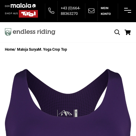
DER
+43 (0)664-
MEIN
88363270
KONTO
SHOP AUS
S
Home
Maloja SuryaM. Yoga Crop Top