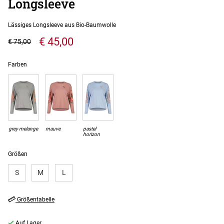
Longsleeve
Lässiges Longsleeve aus Bio-Baumwolle
€ 45,00
€ 75,00
Farben
grey melange
mauve
pastel
horizon
Größen
S
M
L
Größentabelle
Auf Lager