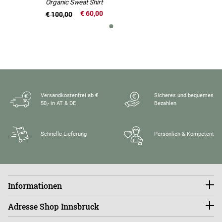
Organic Sweat Shirt
€ 60,00
€ 100,00
Versandkostenfrei ab €
Sicheres und bequemes
50,- in AT & DE
Bezahlen
Schnelle Lieferung
Persönlich & Kompetent
Informationen
Konto
Adresse Shop Innsbruck
Größentabellen
FAQ
endless-riding.at