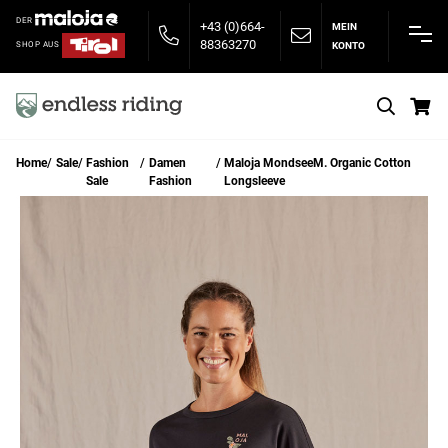
DER
+43 (0)664-
MEIN
88363270
KONTO
SHOP AUS
S
Home
Sale
Fashion
Damen
Maloja MondseeM. Organic Cotton
Sale
Fashion
Longsleeve