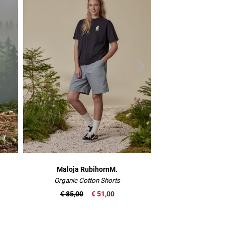
Maloja RubihornM.
Maloja W
Organic Cotton Shorts
Organic Hanf
€ 85,00
€ 51,00
€ 75,00