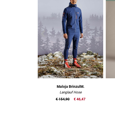
Maloja BrinzulM.
Langlauf Hose
€ 154,90
€ 46,47