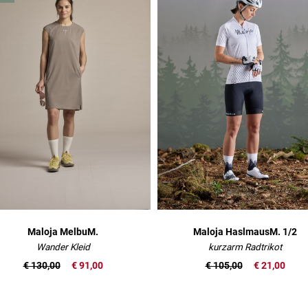
Maloja MelbuM.
Maloja HaslmausM. 1/2
Wander Kleid
kurzarm Radtrikot
€ 130,00
€ 91,00
€ 105,00
€ 21,00