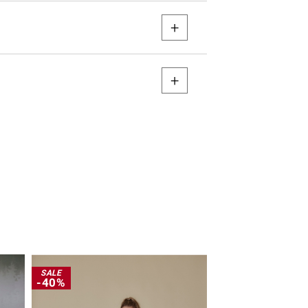
SALE
SALE
-40%
-45%