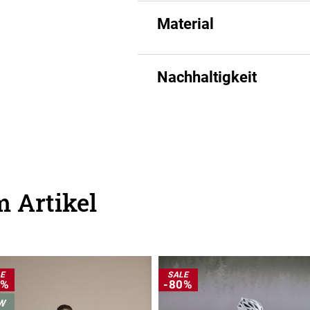
Material
Nachhaltigkeit
 Artikel
LE
SALE
0%
-80%
W