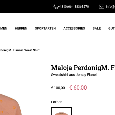
+43 (0)664-88363270
info@e
AMEN
HERREN
SPORTARTEN
ACCESSORIES
SALE
GUT
rdonigM. Flannel Sweat Shirt
Maloja PerdonigM. F
Sweatshirt aus Jersey Flanell
€ 60,00
€ 100,00
Farben