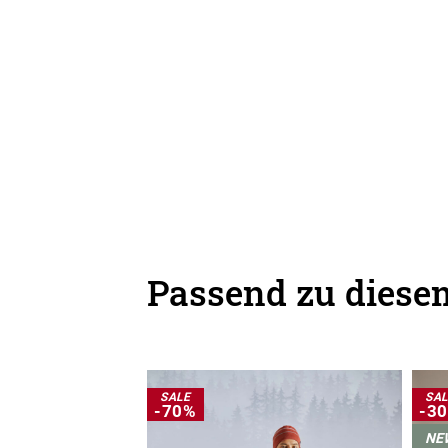
Passend zu diesem
SALE
SA
-70%
-3
NE